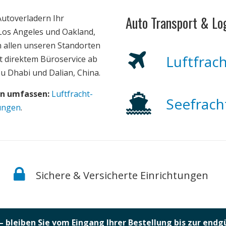
Autoverladern Ihr
Auto Transport & Log
 Los Angeles und Oakland,
an allen unseren Standorten
Luftfrac
t direktem Büroservice ab
bu Dhabi und Dalian, China.
en umfassen:
Luftfracht-
Seefrach
sungen
.
Sichere & Versicherte Einrichtungen
– bleiben Sie vom Eingang Ihrer Bestellung bis zur end