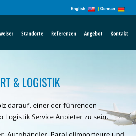
English
|
German
weiser
Standorte
Referenzen
Angebot
Kontakt
RT & LOGISTIK
olz darauf, einer der führenden
 Logistik Service Anbieter zu sein.
er, Autohändler, Parallelimporteure und