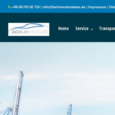
+49-30-743 02 710
|
info@berlinmotorsteam.de
|
Impressum
|
Dat
Home
Service
Transpor