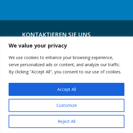
KONTAKTIEREN SIE UNS
We value your privacy
We use cookies to enhance your browsing experience,
serve personalized ads or content, and analyze our traffic.
LIZENSIERTER AUTOHÄNDLER
By clicking "Accept All", you consent to our use of cookies.
Komplettanbieter Für Autokauf - Tüv
Umrüstung Und Weltweite
Accept All
Fahrzeugverschiffung
Customize
BERLIN MOTORS LOGISTICS
Reject All
+0049-30-743 02 710