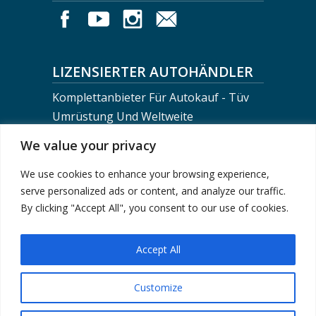
LIZENSIERTER AUTOHÄNDLER
Komplettanbieter Für Autokauf - Tüv
Umrüstung Und Weltweite
Fahrzeugverschiffung
We value your privacy
We use cookies to enhance your browsing experience,
BERLIN MOTORS LOGISTICS
serve personalized ads or content, and analyze our traffic.
+0049-30-743 02 710
By clicking "Accept All", you consent to our use of cookies.
info@berlinmotorsteam.de
Accept All
Customize
Impressum
|
Datenschutzerklärung
| © 2024
Berlin Motors - Fahrzeugkauf von Händler, Privat