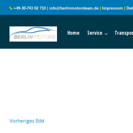
+49-30-743 02 710
|
info@berlinmotorsteam.de
|
Impressum
|
Dat
Home
Service
Transpor
Vorheriges Bild