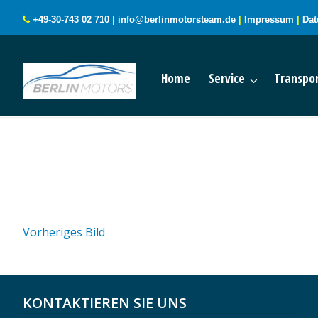
+49-30-743 02 710
|
info@berlinmotorsteam.de
|
Impressum
|
Dat
Home
Service
Transpor
Vorheriges Bild
KONTAKTIEREN SIE UNS