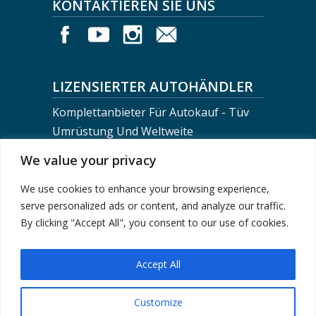
KONTAKTIEREN SIE UNS
LIZENSIERTER AUTOHÄNDLER
Komplettanbieter Für Autokauf - Tüv
Umrüstung Und Weltweite
Fahrzeugverschiffung
We value your privacy
We use cookies to enhance your browsing experience,
BERLIN MOTORS LOGISTICS
serve personalized ads or content, and analyze our traffic.
+0049-30-743 02 710
By clicking "Accept All", you consent to our use of cookies.
info@berlinmotorsteam.de
Accept All
Customize
Impressum
|
Datenschutzerklärung
| © 2024