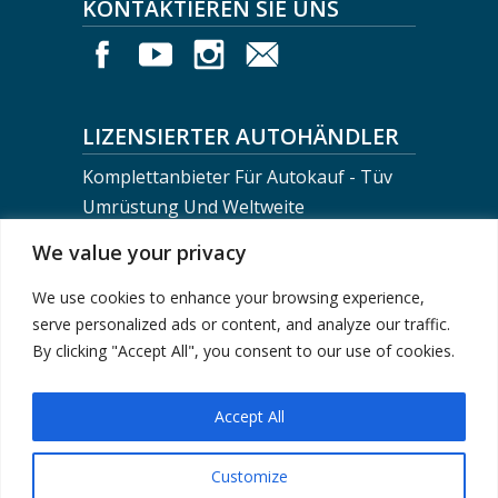
KONTAKTIEREN SIE UNS
LIZENSIERTER AUTOHÄNDLER
Komplettanbieter Für Autokauf - Tüv
Umrüstung Und Weltweite
Fahrzeugverschiffung
We value your privacy
We use cookies to enhance your browsing experience,
BERLIN MOTORS LOGISTICS
serve personalized ads or content, and analyze our traffic.
+0049-30-743 02 710
By clicking "Accept All", you consent to our use of cookies.
info@berlinmotorsteam.de
Accept All
Customize
Impressum
|
Datenschutzerklärung
| © 2024