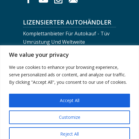
LIZENSIERTER AUTOHÄNDLER
Komplettanbieter Für Autokauf - Tüv
Umrüstung Und Weltweite
Fahrzeugverschiffung
We value your privacy
We use cookies to enhance your browsing experience,
BERLIN MOTORS LOGISTICS
serve personalized ads or content, and analyze our traffic.
+0049-30-743 02 710
By clicking "Accept All", you consent to our use of cookies.
info@berlinmotorsteam.de
Accept All
Customize
Impressum
|
Datenschutzerklärung
| © 2024
Berlin Motors - Fahrzeugkauf von Händler, Privat
Reject All
oder eBay, Treuhandservice, Fahrzeugtransport &