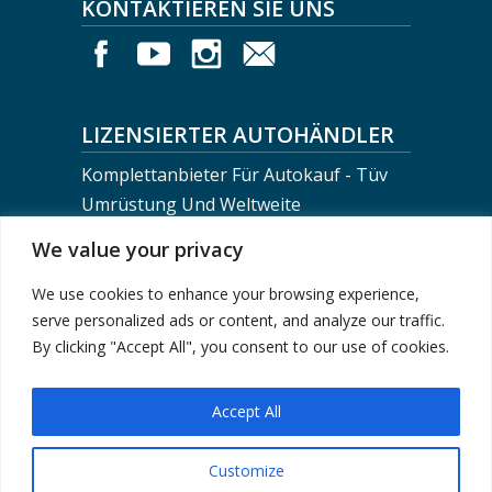
KONTAKTIEREN SIE UNS
LIZENSIERTER AUTOHÄNDLER
Komplettanbieter Für Autokauf - Tüv
Umrüstung Und Weltweite
Fahrzeugverschiffung
We value your privacy
We use cookies to enhance your browsing experience,
BERLIN MOTORS LOGISTICS
serve personalized ads or content, and analyze our traffic.
+0049-30-743 02 710
By clicking "Accept All", you consent to our use of cookies.
info@berlinmotorsteam.de
Accept All
Customize
Impressum
|
Datenschutzerklärung
| © 2024