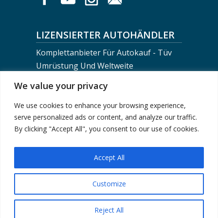
LIZENSIERTER AUTOHÄNDLER
Komplettanbieter Für Autokauf - Tüv
Umrüstung Und Weltweite
Fahrzeugverschiffung
We value your privacy
We use cookies to enhance your browsing experience,
BERLIN MOTORS LOGISTICS
serve personalized ads or content, and analyze our traffic.
+0049-30-743 02 710
By clicking "Accept All", you consent to our use of cookies.
info@berlinmotorsteam.de
Accept All
Customize
Impressum
|
Datenschutzerklärung
| © 2024
Berlin Motors - Fahrzeugkauf von Händler, Privat
Reject All
oder eBay, Treuhandservice, Fahrzeugtransport &