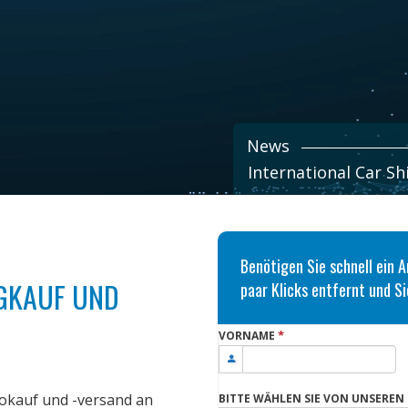
News
International Car S
Benötigen Sie schnell ein 
GKAUF UND
paar Klicks entfernt und S
*
VORNAME
okauf und -versand an
BITTE WÄHLEN SIE VON UNSEREN