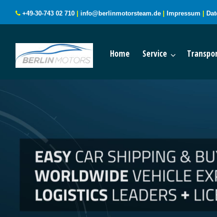
+49-30-743 02 710
|
info@berlinmotorsteam.de
|
Impressum
|
Dat
Home
Service
Transpor