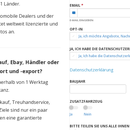
41 Länder.
*
EMAIL
utomobile Dealers und der
E-MAIL EINGEBEN
et weltweit lizenzierte und
OPT-IN
tos an.
Ja, ich möchte Angebote, Nachr
JA, ICH HABE DIE DATENSCHUTZE
Ja, Ich habe die Datenschutzer
auf, Ebay, Händler oder
Datenschutzerklärung
ort und -export?
nnerhalb von 1 Werktag
BAUJAHR
tanz.
kauf, Treuhandservice,
ZUSATZFAHRZEUG
iele sind nur ein paar
Ja
Nein
den eine garantierte
BITTE TEILEN SIE UNS ALLE IHN